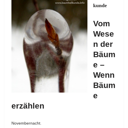
kunde
Vom
Wese
n der
Bäum
e –
Wenn
Bäum
e
erzählen
Novembernacht.