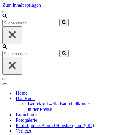
Zum Inhalt springen
Navigationsmenü
Suchen
nach …
Suchen
nach …
Navigationsmenü
Navigationsmenü
Home
Das Buch
Baumkraft – die Baumheilkunde
in der Presse
Brauchtum
Fotogalerie
Kraft-Quelle-Baum | Hansbergland (OÖ)
Vernetzt