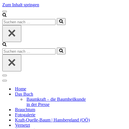
Zum Inhalt springen
Navigationsmenü
Suchen
nach …
Suchen
nach …
Navigationsmenü
Navigationsmenü
Home
Das Buch
Baumkraft – die Baumheilkunde
in der Presse
Brauchtum
Fotogalerie
Kraft-Quelle-Baum | Hansbergland (OÖ)
Vernetzt